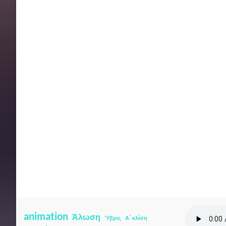
animation
Άλωση
Ύβρις
Α΄ κλίση