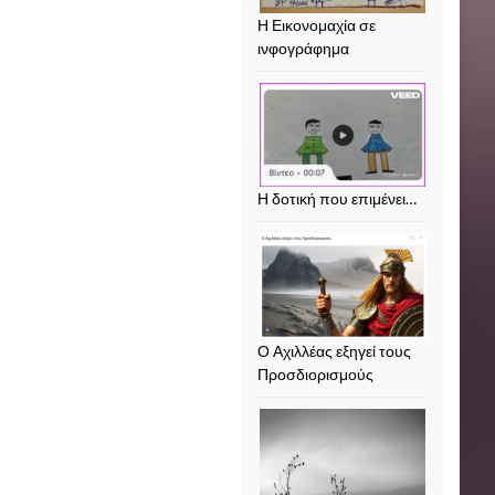
Η Εικονομαχία σε
ινφογράφημα
Η δοτική που επιμένει…
Ο Αχιλλέας εξηγεί τους
Προσδιορισμούς