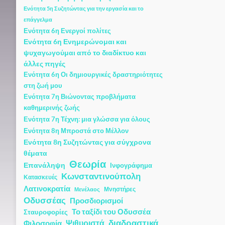
Ενότητα 5η Συζητώντας για την εργασία και το
επάγγελμα
Ενότητα 6η Ενεργοί πολίτες
Ενότητα 6η Ενημερώνομαι και
ψυχαγωγούμαι από το διαδίκτυο και
άλλες πηγές
Ενότητα 6η Οι δημιουργικές δραστηριότητες
στη ζωή μου
Ενότητα 7η Βιώνοντας προβλήματα
καθημερινής ζωής
Ενότητα 7η Τέχνη: μια γλώσσα για όλους
Ενότητα 8η Μπροστά στο Μέλλον
Ενότητα 8η Συζητώντας για σύγχρονα
θέματα
Θεωρία
Επανάληψη
Ινφογράφημα
Κωνσταντινούπολη
Κατασκευές
Λατινοκρατία
Μνηστήρες
Μενέλαος
Οδυσσέας
Προσδιορισμοί
Το ταξίδι του Οδυσσέα
Σταυροφορίες
διαδραστικά
Ψιθυριστά
Φιλοσοφία