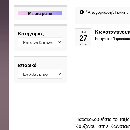
“Απογύμνωση”, Γιάννης 
Με μια ματιά
Κωνσταντινούπο
ΙΑΝ
Κατηγορίες
27
Κατηγορία
Παρουσιάσε
2016
Ιστορικό
Παρακολουθήστε το ταξίδ
Κουζανου στην Κωνσταντ