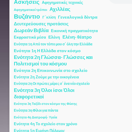
Ασκήσεις
Αφηγηματικές τεχνικές
Αχιλλέας
Αφηγηματικοί τρόποι
Βυζάντιο
Γενεαλογικά δέντρα
Γ ΄κλίση
Δευτερεύουσες προτάσεις
Δωρεάν Βιβλία
Εικονική πραγματικότητα
Ελένη
Ελένη- θέατρο
Εκφραστικά μέσα
Ενότητα 1η Από τον τόπο μου σ΄ όλη την Ελλάδα
Ενότητα 1η Η Ελλάδα στον κόσμο
Ενότητα 2η Γλώσσα- Γλώσσες και
Πολιτισμοί του κόσμου
Ενότητα 2η Επικοινωνία στο σχολείο
Ενότητα 2η Ζούμε με την οικογένεια
Ενότητα 2η Οι πρώτες μέρες σ΄ ένα νέο σχολείο
Ενότητα 3η Όλοι ίσοι Όλοι
διαφορετικοί
Ενότητα 3η Ταξίδι στον κόσμο της Φύσης
Ενότητα 3η Φίλοι για πάντα
Ενότητα 4η Διατροφή- Υγεία
Ενότητα 4η Το σχολείο στον χρόνο
Ενότητα 5η Ειρήνη Πόλεμος