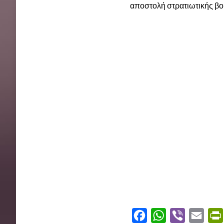
αποστολή στρατιωτικής βο
F
W
V
E