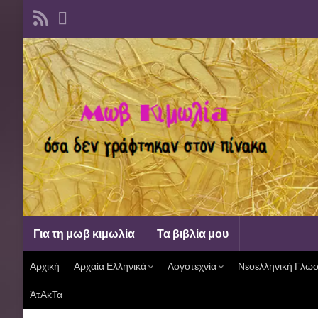
Για τη μωβ κιμωλία
Τα βιβλία μου
Αρχική
Αρχαία Ελληνικά
Λογοτεχνία
Νεοελληνική Γλώ
ΆτΑκΤα