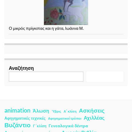
Ο μικρός πρίγκιπας και η γάτα, Ιωάννα Μ.
Αναζήτηση
Αναζήτηση
animation
Ασκήσεις
Άλωση
Ύβρις
Α΄ κλίση
Αχιλλέας
Αφηγηματικές τεχνικές
Αφηγηματικοί τρόποι
Βυζάντιο
Γενεαλογικά δέντρα
Γ ΄κλίση