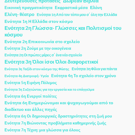
Δωρεάν Βιβλία
Δευτερεύουσες προτάσεις
Ελένη
Εικονική πραγματικότητα
Εκφραστικά μέσα
Ελένη- θέατρο
Ενότητα 1η Από τον τόπο μου σ΄ όλη την Ελλάδα
Ενότητα 1η Η Ελλάδα στον κόσμο
Ενότητα 2η Γλώσσα- Γλώσσες και Πολιτισμοί του
κόσμου
Ενότητα 2η Επικοινωνία στο σχολείο
Ενότητα 2η Ζούμε με την οικογένεια
Ενότητα 2η Οι πρώτες μέρες σ΄ ένα νέο σχολείο
Ενότητα 3η Όλοι ίσοι Όλοι διαφορετικοί
Ενότητα 3η Φίλοι για πάντα
Ενότητα 3η Ταξίδι στον κόσμο της Φύσης
Ενότητα 4η Το σχολείο στον χρόνο
Ενότητα 4η Διατροφή- Υγεία
Ενότητα 5η Ειρήνη Πόλεμος
Ενότητα 5η Συζητώντας για την εργασία και το επάγγελμα
Ενότητα 6η Ενεργοί πολίτες
Ενότητα 6η Ενημερώνομαι και ψυχαγωγούμαι από το
διαδίκτυο και άλλες πηγές
Ενότητα 6η Οι δημιουργικές δραστηριότητες στη ζωή μου
Ενότητα 7η Βιώνοντας προβλήματα καθημερινής ζωής
Ενότητα 7η Τέχνη: μια γλώσσα για όλους