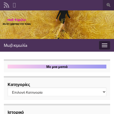
Ενα
φόρ
αναζ
Μωβ κιμωλίa
Εναλ
πλοή
Με μια ματιά
Κατηγορίες
Ιστορικό