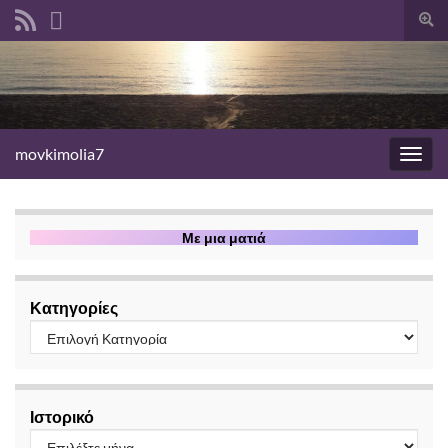
Ενα
φόρ
αναζ
movkimolia7
Εναλ
πλοή
Με μια ματιά
Κατηγορίες
Ιστορικό