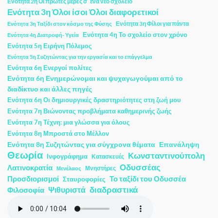
Ενότητα 2η Οι πρώτες μέρες σ΄ ένα νέο σχολείο
Ενότητα 3η Όλοι ίσοι Όλοι διαφορετικοί
Ενότητα 3η Φίλοι για πάντα
Ενότητα 3η Ταξίδι στον κόσμο της Φύσης
Ενότητα 4η Το σχολείο στον χρόνο
Ενότητα 4η Διατροφή- Υγεία
Ενότητα 5η Ειρήνη Πόλεμος
Ενότητα 5η Συζητώντας για την εργασία και το επάγγελμα
Ενότητα 6η Ενεργοί πολίτες
Ενότητα 6η Ενημερώνομαι και ψυχαγωγούμαι από το
διαδίκτυο και άλλες πηγές
Ενότητα 6η Οι δημιουργικές δραστηριότητες στη ζωή μου
Ενότητα 7η Βιώνοντας προβλήματα καθημερινής ζωής
Ενότητα 7η Τέχνη: μια γλώσσα για όλους
Ενότητα 8η Μπροστά στο Μέλλον
Ενότητα 8η Συζητώντας για σύγχρονα θέματα
Επανάληψη
Θεωρία
Κωνσταντινούπολη
Ινφογράφημα
Κατασκευές
Οδυσσέας
Λατινοκρατία
Μνηστήρες
Μενέλαος
Προσδιορισμοί
Το ταξίδι του Οδυσσέα
Σταυροφορίες
διαδραστικά
Ψιθυριστά
Φιλοσοφία