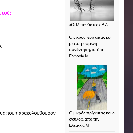
 εσύ;
«Οι Μετανάστες», Β.Δ.
Ο μικρός πρίγκιπας και
μια απρόσμενη
,
συνάντηση, από τη
Γεωργία Μ.
τούς που παρακολουθούσαν
Ο μικρός πρίγκιπας και ο
σκύλος, από την
Ελεάννα Μ