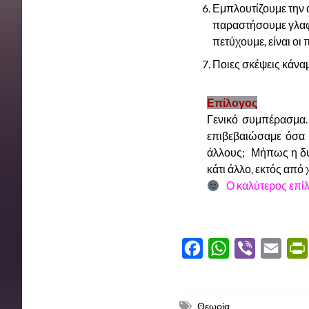
Εμπλουτίζουμε την
παραστήσουμε γλαφυ
πετύχουμε, είναι οι
Ποιες σκέψεις κάνα
Επίλογος
Γενικό συμπέρασμα.
επιβεβαιώσαμε όσα 
άλλους;
Μήπως η δυσ
κάτι άλλο, εκτός από 
Ο καλύτερος επίλ
F
W
V
E
a
h
i
m
c
a
b
a
Θεωρία