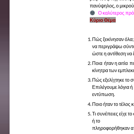
πανύψηλος, ο μικρού
Ο καλύτερος πρόλ
Κύριο Θέμα
Πώς ξεκίνησαν όλα;
να περιγράψω σύντο
ώστε η αντίθεση να
Ποια ήταν η αιτία π
κίνητρα των εμπλεκ
Πώς εξελίχτηκε το 
Επιλέγουμε λόγια ή
εντύπωση.
Ποιο ήταν το τέλος 
Τι συνέπειες είχε τ
ή το
πληροφορήθηκαν α