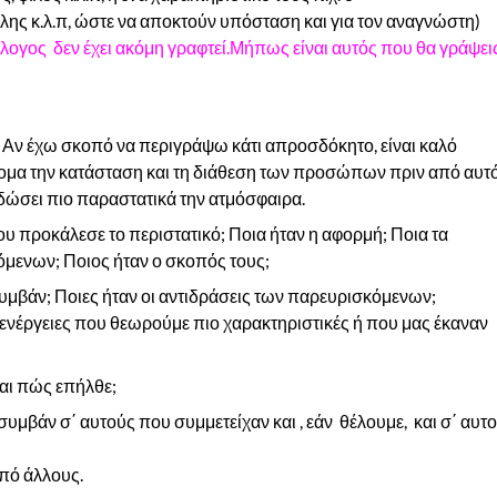
λης κ.λ.π, ώστε να αποκτούν υπόσταση και για τον αναγνώστη)
ογος δεν έχει ακόμη γραφτεί.Μήπως είναι αυτός που θα γράψεις
 Αν έχω σκοπό να περιγράψω κάτι απροσδόκητο, είναι καλό
μα την κατάσταση και τη διάθεση των προσώπων πριν από αυτό
 δώσει πιο παραστατικά την ατμόσφαιρα.
ου προκάλεσε το περιστατικό; Ποια ήταν η αφορμή; Ποια τα
όμενων; Ποιος ήταν ο σκοπός τους;
συμβάν; Ποιες ήταν οι αντιδράσεις των παρευρισκόμενων;
 ενέργειες που θεωρούμε πιο χαρακτηριστικές ή που μας έκαναν
και πώς επήλθε;
ο συμβάν σ΄ αυτούς που συμμετείχαν και , εάν
θέλουμε,
και σ΄ αυ
πό άλλους.