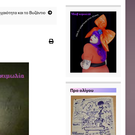
χαιότητα και το Βυζάντιο
Π
ρο ολίγου