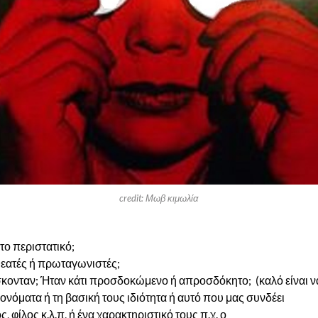
credit: Μωβ κιμωλία
το περιστατικό;
εατές ή πρωταγωνιστές;
σκονταν; Ήταν κάτι προσδοκώμενο ή απροσδόκητο;
(καλό είναι ν
ονόματα ή τη βασική τους ιδιότητα ή αυτό που μας συνδέει
ς, φίλος κ.λ.π, ή ένα χαρακτηριστικό τους π.χ. ο