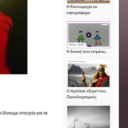
Η Εικονομαχία σε
ινφογράφημα
Η δοτική που επιμένει…
Ο Αχιλλέας εξηγεί τους
Προσδιορισμούς
α δίνουμε στοιχεία για τα