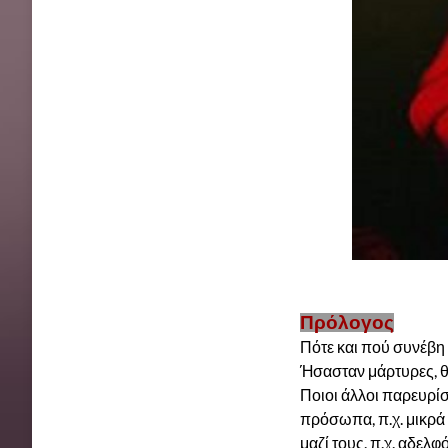
Πρόλογος
Πότε και πού συνέβη 
Ήσασταν μάρτυρες, θ
Ποιοι άλλοι παρευρί
πρόσωπα, π.χ. μικρά 
μαζί τους. π.χ. αδελφό