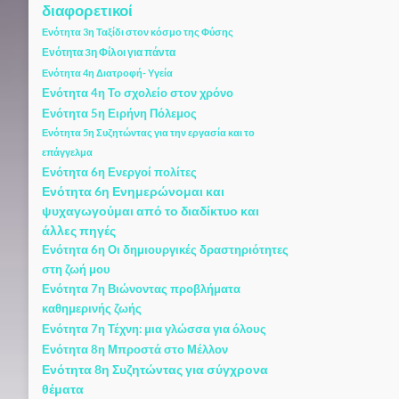
διαφορετικοί
Ενότητα 3η Ταξίδι στον κόσμο της Φύσης
Ενότητα 3η Φίλοι για πάντα
Ενότητα 4η Διατροφή- Υγεία
Ενότητα 4η Το σχολείο στον χρόνο
Ενότητα 5η Ειρήνη Πόλεμος
Ενότητα 5η Συζητώντας για την εργασία και το
επάγγελμα
Ενότητα 6η Ενεργοί πολίτες
Ενότητα 6η Ενημερώνομαι και
ψυχαγωγούμαι από το διαδίκτυο και
άλλες πηγές
Ενότητα 6η Οι δημιουργικές δραστηριότητες
στη ζωή μου
Ενότητα 7η Βιώνοντας προβλήματα
καθημερινής ζωής
Ενότητα 7η Τέχνη: μια γλώσσα για όλους
Ενότητα 8η Μπροστά στο Μέλλον
Ενότητα 8η Συζητώντας για σύγχρονα
θέματα