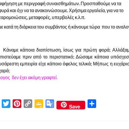
 αφήγηση με περιγραφή συναισθημάτων. Προσπαθούμε να τα
ρά και όχι να τα ανακοινώσουμε. Χρήσιμα εργαλεία, για να το
 παρομοιώσεις, μεταφορές, υπερβολές κ.λ.π.
με κατά τη διάρκεια του συμβάντος ή κάνουμε τώρα
που το αναλο
 Κάναμε κάποια διαπίστωση, ίσως για πρώτη φορά; Αλλάξαμ
πιστεύαμε πριν από το περιστατικό; Δώσαμε κάποια υπόσχεσ
άρεστη εμπειρία είχε κάποιο όφελος τελικά; Μήπως η ευχάρισ
χαρά;
ογος δεν έχει ακόμη γραφτεί.
P
T
P
C
G
G
Μ
Save
r
w
i
o
o
o
ο
i
i
n
p
o
o
ι