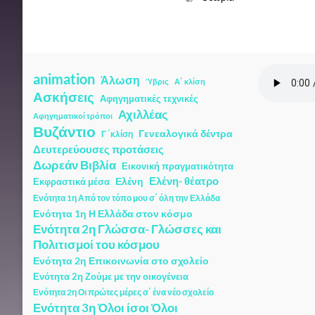
e
t
e
i
b
s
r
l
o
A
o
p
animation
Άλωση
Ύβρις
Α΄ κλίση
k
p
Ασκήσεις
Αφηγηματικές τεχνικές
Αχιλλέας
Αφηγηματικοί τρόποι
Βυζάντιο
Γενεαλογικά δέντρα
Γ ΄κλίση
Δευτερεύουσες προτάσεις
Δωρεάν Βιβλία
Εικονική πραγματικότητα
Ελένη
Ελένη- θέατρο
Εκφραστικά μέσα
Ενότητα 1η Από τον τόπο μου σ΄ όλη την Ελλάδα
Ενότητα 1η Η Ελλάδα στον κόσμο
Ενότητα 2η Γλώσσα- Γλώσσες και
Πολιτισμοί του κόσμου
Ενότητα 2η Επικοινωνία στο σχολείο
Ενότητα 2η Ζούμε με την οικογένεια
Ενότητα 2η Οι πρώτες μέρες σ΄ ένα νέο σχολείο
Ενότητα 3η Όλοι ίσοι Όλοι