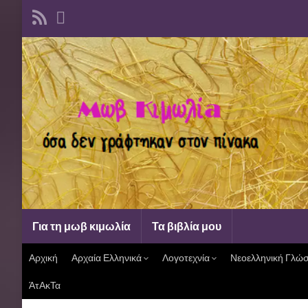
Για τη μωβ κιμωλία
Τα βιβλία μου
Αρχική
Αρχαία Ελληνικά
Λογοτεχνία
Νεοελληνική Γλώ
ΆτΑκΤα