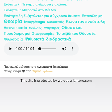
Ενότητα 7η Τέχνη: μια γλώσσα για όλους
Ενότητα 8η Μπροστά στο Μέλλον
Ενότητα 8η Συζητώντας για σύγχρονα θέματα
Επανάληψη
Θεωρία
Κωνσταντινούπολη
Ινφογράφημα
Κατασκευές
Οδυσσέας
Λατινοκρατία
Μνηστήρες
Μενέλαος
Προσδιορισμοί
Το ταξίδι του Οδυσσέα
Σταυροφορίες
διαδραστικά
Ψιθυριστά
Φιλοσοφία
Παρακαλώ σεβαστείτε τα πνευματικά δικαιώματα
Φτιαγμένο με
από
Θέμα Graphene
.
This site is protected by
wp-copyrightpro.com