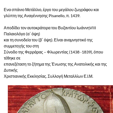
Ενα σπάνιο Μετάλλιο, έργο του μεγάλου ζωγράφου και
γλύπτη της Αναγέννησης Pisanello, π. 1439.
Αποδίδει τον αυτοκράτορα του Βυζαντίου ΙωάννηVIII
Παλαιολόγο (α΄ όψη)
και τη συνοδεία του (β΄ όψη). Είναι αναμνηστικό της
συμμετοχής του στη
Σύνοδο της Φερράρας – Φλωρεντίας (1438 -1839), όπου
τέθηκε σε
επανεξέταση το ζήτημα της Ένωσης της Ανατολικής και της
Δυτικής
Χριστιανικής Εκκλησίας. Συλλογή Μεταλλίων Ε.Ι.Μ.