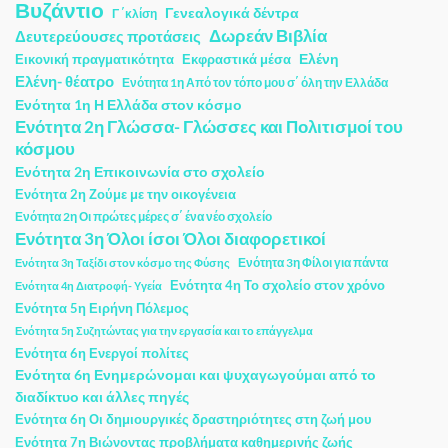
Βυζάντιο
Γενεαλογικά δέντρα
Γ ΄κλίση
Δωρεάν Βιβλία
Δευτερεύουσες προτάσεις
Ελένη
Εικονική πραγματικότητα
Εκφραστικά μέσα
Ελένη- θέατρο
Ενότητα 1η Από τον τόπο μου σ΄ όλη την Ελλάδα
Ενότητα 1η Η Ελλάδα στον κόσμο
Ενότητα 2η Γλώσσα- Γλώσσες και Πολιτισμοί του
κόσμου
Ενότητα 2η Επικοινωνία στο σχολείο
Ενότητα 2η Ζούμε με την οικογένεια
Ενότητα 2η Οι πρώτες μέρες σ΄ ένα νέο σχολείο
Ενότητα 3η Όλοι ίσοι Όλοι διαφορετικοί
Ενότητα 3η Φίλοι για πάντα
Ενότητα 3η Ταξίδι στον κόσμο της Φύσης
Ενότητα 4η Το σχολείο στον χρόνο
Ενότητα 4η Διατροφή- Υγεία
Ενότητα 5η Ειρήνη Πόλεμος
Ενότητα 5η Συζητώντας για την εργασία και το επάγγελμα
Ενότητα 6η Ενεργοί πολίτες
Ενότητα 6η Ενημερώνομαι και ψυχαγωγούμαι από το
διαδίκτυο και άλλες πηγές
Ενότητα 6η Οι δημιουργικές δραστηριότητες στη ζωή μου
Ενότητα 7η Βιώνοντας προβλήματα καθημερινής ζωής