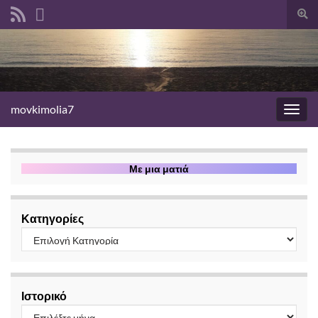
Ενα
φόρ
αναζ
movkimolia7
Εναλ
πλοή
Με μια ματιά
Κατηγορίες
Ιστορικό