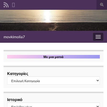
Ενα
φόρ
αναζ
movkimolia7
Εναλ
πλοή
Με μια ματιά
Κατηγορίες
Ιστορικό