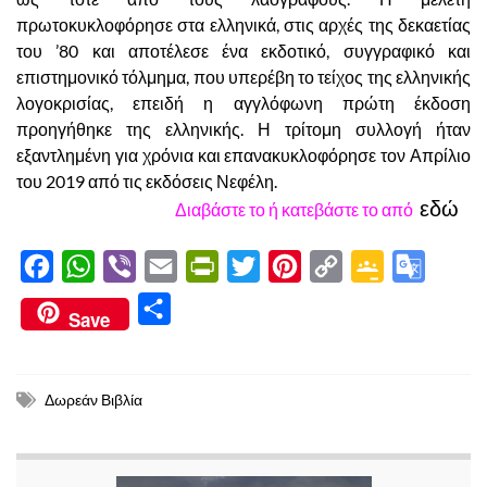
πρωτοκυκλοφόρησε στα ελληνικά, στις αρχές της δεκαετίας
του ’80 και αποτέλεσε ένα εκδοτικό, συγγραφικό και
επιστημονικό τόλμημα, που υπερέβη το τείχος της ελληνικής
λογοκρισίας, επειδή η αγγλόφωνη πρώτη έκδοση
προηγήθηκε της ελληνικής. Η τρίτομη συλλογή ήταν
εξαντλημένη για χρόνια και επανακυκλοφόρησε τον Απρίλιο
του 2019 από τις εκδόσεις Νεφέλη.
εδώ
Διαβάστε
το ή κατεβάστε το από
F
W
V
E
P
T
P
C
G
G
a
h
i
m
r
w
i
o
o
o
Μ
Save
c
a
b
a
i
i
n
p
o
o
ο
e
t
e
i
n
t
t
y
g
g
ι
b
s
r
l
t
t
e
L
l
l
Δωρεάν Βιβλία
ρ
o
A
F
e
r
i
e
e
α
o
p
r
r
e
n
C
T
σ