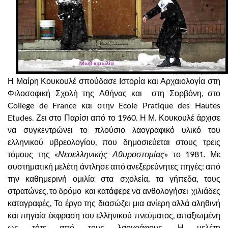
Η Μαίρη Κουκουλέ σπούδασε Ιστορία και Αρχαιολογία στη
Φιλοσοφική Σχολή της Αθήνας και
στη Σορβόνη, στο
College
de
France
και στην
Ecole
Pratique
des
Hautes
Etudes
. Ζει στο Παρίσι από το 1960. Η Μ. Κουκουλέ άρχισε
να συγκεντρώνει το πλούσιο λαογραφικό υλικό του
ελληνικού υβρεολογίου, που δημοσιεύεται στους τρεις
τόμους της «
Νεοελληνικής Αθυροστομίας
» το 1981. Με
συστηματική μελέτη άντλησε από ανεξερεύνητες πηγές: από
την καθημερινή ομιλία στα σχολεία, τα γήπεδα, τους
στρατώνες, το δρόμο και κατάφερε να ανθολογήσει χιλιάδες
καταγραφές, Το έργο της διασώζει μια ανίερη αλλά αληθινή
και πηγαία έκφραση του ελληνικού πνεύματος, απαξιωμένη
ως τότε από τους λαογράφους. Η μελέτη