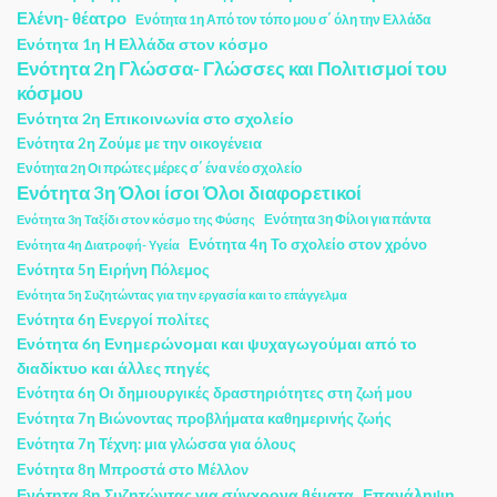
Ελένη- θέατρο
Ενότητα 1η Από τον τόπο μου σ΄ όλη την Ελλάδα
Ενότητα 1η Η Ελλάδα στον κόσμο
Ενότητα 2η Γλώσσα- Γλώσσες και Πολιτισμοί του
κόσμου
Ενότητα 2η Επικοινωνία στο σχολείο
Ενότητα 2η Ζούμε με την οικογένεια
Ενότητα 2η Οι πρώτες μέρες σ΄ ένα νέο σχολείο
Ενότητα 3η Όλοι ίσοι Όλοι διαφορετικοί
Ενότητα 3η Φίλοι για πάντα
Ενότητα 3η Ταξίδι στον κόσμο της Φύσης
Ενότητα 4η Το σχολείο στον χρόνο
Ενότητα 4η Διατροφή- Υγεία
Ενότητα 5η Ειρήνη Πόλεμος
Ενότητα 5η Συζητώντας για την εργασία και το επάγγελμα
Ενότητα 6η Ενεργοί πολίτες
Ενότητα 6η Ενημερώνομαι και ψυχαγωγούμαι από το
διαδίκτυο και άλλες πηγές
Ενότητα 6η Οι δημιουργικές δραστηριότητες στη ζωή μου
Ενότητα 7η Βιώνοντας προβλήματα καθημερινής ζωής
Ενότητα 7η Τέχνη: μια γλώσσα για όλους
Ενότητα 8η Μπροστά στο Μέλλον
Ενότητα 8η Συζητώντας για σύγχρονα θέματα
Επανάληψη