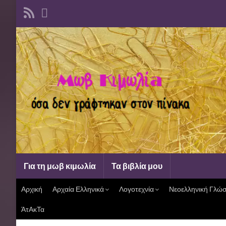
Για τη μωβ κιμωλία
Τα βιβλία μου
Αρχική
Αρχαία Ελληνικά
Λογοτεχνία
Νεοελληνική Γλώ
ΆτΑκΤα