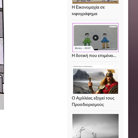
Η Εικονομαχία σε
ινφογράφημα
Η δοτική που επιμένει…
Ο Αχιλλέας εξηγεί τους
Προσδιορισμούς