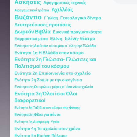
Ασκήσεις
Αφηγηματικές τεχνικές
Αχιλλέας
Αφηγηματικοί τρόποι
Βυζάντιο
Γενεαλογικά δέντρα
Γ ΄κλίση
Δευτερεύουσες προτάσεις
Δωρεάν Βιβλία
Εικονική πραγματικότητα
Ελένη
Ελένη- θέατρο
Εκφραστικά μέσα
Ενότητα 1η Από τον τόπο μου σ΄ όλη την Ελλάδα
Ενότητα 1η Η Ελλάδα στον κόσμο
Ενότητα 2η Γλώσσα- Γλώσσες και
Πολιτισμοί του κόσμου
Ενότητα 2η Επικοινωνία στο σχολείο
Ενότητα 2η Ζούμε με την οικογένεια
Ενότητα 2η Οι πρώτες μέρες σ΄ ένα νέο σχολείο
Ενότητα 3η Όλοι ίσοι Όλοι
διαφορετικοί
Ενότητα 3η Ταξίδι στον κόσμο της Φύσης
Ενότητα 3η Φίλοι για πάντα
Ενότητα 4η Διατροφή- Υγεία
Ενότητα 4η Το σχολείο στον χρόνο
Ενότητα 5η Ειρήνη Πόλεμος