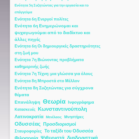
Ενότητα 5η Συζητώντας για την εργασία και το
επάγγελμα
Ενότητα 6η Ενεργοί πολίτες
Ενότητα 6η Ενημερώνομαι και
ψυχαγωγούμαι από το διαδίκτυο και
άλλες πηγές
Ενότητα 6η Οι δημιουργικές δραστηριότητες
στη ζωή μου
Ενότητα 7η Βιώνοντας προβλήματα
καθημερινής ζωής
Ενότητα 7η Τέχνη: μια γλώσσα για όλους
Ενότητα 8η Μπροστά στο Μέλλον
Ενότητα 8η Συζητώντας για σύγχρονα
θέματα
Θεωρία
Επανάληψη
Ινφογράφημα
Κωνσταντινούπολη
Κατασκευές
Λατινοκρατία
Μνηστήρες
Μενέλαος
Οδυσσέας
Προσδιορισμοί
Το ταξίδι του Οδυσσέα
Σταυροφορίες
διαδραστικά
Ψιθυριστά
Φιλοσοφία