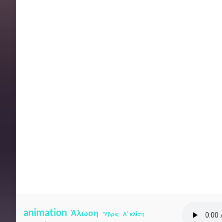
animation
Άλωση
Ύβρις
Α΄ κλίση