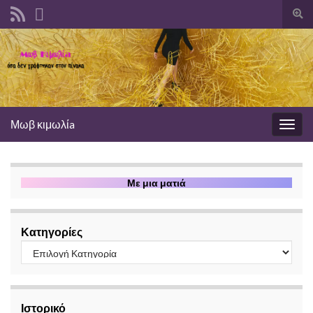
Ενα
φόρ
αναζ
Μωβ κιμωλίa
Εναλ
πλοή
Με μια ματιά
Κατηγορίες
Ιστορικό