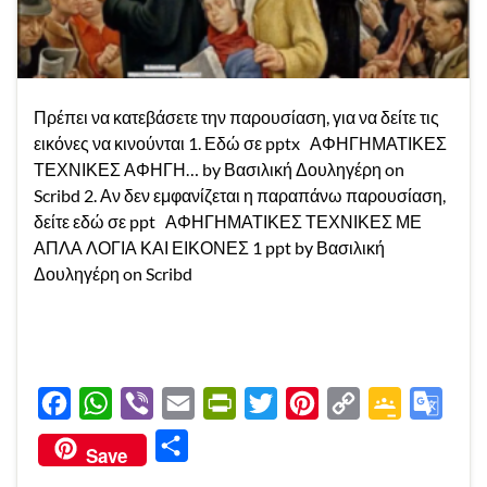
Πρέπει να κατεβάσετε την παρουσίαση, για να δείτε τις
εικόνες να κινούνται 1. Εδώ σε pptx ΑΦΗΓΗΜΑΤΙΚΕΣ
ΤΕΧΝΙΚΕΣ ΑΦΗΓΗ… by Βασιλική Δουληγέρη on
Scribd 2. Αν δεν εμφανίζεται η παραπάνω παρουσίαση,
δείτε εδώ σε ppt ΑΦΗΓΗΜΑΤΙΚΕΣ ΤΕΧΝΙΚΕΣ ΜΕ
ΑΠΛΑ ΛΟΓΙΑ ΚΑΙ ΕΙΚΟΝΕΣ 1 ppt by Βασιλική
Δουληγέρη on Scribd
Συνέχεια ανάγνωσης
F
W
V
E
P
T
P
C
G
G
a
h
i
m
r
w
i
o
o
o
Μ
Save
c
a
b
a
i
i
n
p
o
o
ο