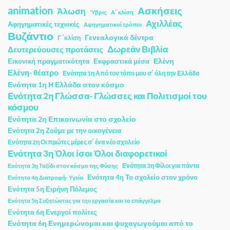
animation
Ασκήσεις
Άλωση
Ύβρις
Α΄ κλίση
Αχιλλέας
Αφηγηματικές τεχνικές
Αφηγηματικοί τρόποι
Βυζάντιο
Γενεαλογικά δέντρα
Γ ΄κλίση
Δωρεάν Βιβλία
Δευτερεύουσες προτάσεις
Ελένη
Εικονική πραγματικότητα
Εκφραστικά μέσα
Ελένη- θέατρο
Ενότητα 1η Από τον τόπο μου σ΄ όλη την Ελλάδα
Ενότητα 1η Η Ελλάδα στον κόσμο
Ενότητα 2η Γλώσσα- Γλώσσες και Πολιτισμοί του
κόσμου
Ενότητα 2η Επικοινωνία στο σχολείο
Ενότητα 2η Ζούμε με την οικογένεια
Ενότητα 2η Οι πρώτες μέρες σ΄ ένα νέο σχολείο
Ενότητα 3η Όλοι ίσοι Όλοι διαφορετικοί
Ενότητα 3η Φίλοι για πάντα
Ενότητα 3η Ταξίδι στον κόσμο της Φύσης
Ενότητα 4η Το σχολείο στον χρόνο
Ενότητα 4η Διατροφή- Υγεία
Ενότητα 5η Ειρήνη Πόλεμος
Ενότητα 5η Συζητώντας για την εργασία και το επάγγελμα
Ενότητα 6η Ενεργοί πολίτες
Ενότητα 6η Ενημερώνομαι και ψυχαγωγούμαι από το