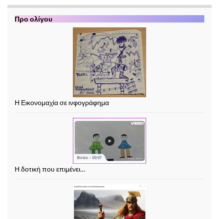
Π
ρο ολίγου
Η Εικονομαχία σε ινφογράφημα
Η δοτική που επιμένει…