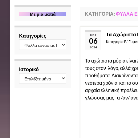
ΚΑΤΗΓΟΡΊΑ:
ΦΎΛΛΑ Ε
Με μια ματιά
Τα Αχώριστα 
Κατηγορίες
ΟΚΤ
06
Κατηγορία
Β΄ Γυμν
2024
Τα αχώριστα μόρια είναι 
τους στον λόγο, αλλά χ
Ιστορικό
προθήματα. Διακρίνονται
νεότερα χρόνια και τα σ
αρχαία ελληνική προέλε
γλώσσας μας α /αν/ ανα
Συνέχεια ανάγνωσης