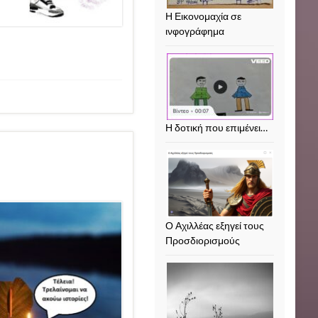
Η Εικονομαχία σε
ινφογράφημα
Η δοτική που επιμένει…
Ο Αχιλλέας εξηγεί τους
Προσδιορισμούς