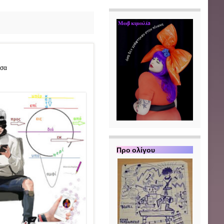
σσα
Π
ρο ολίγου