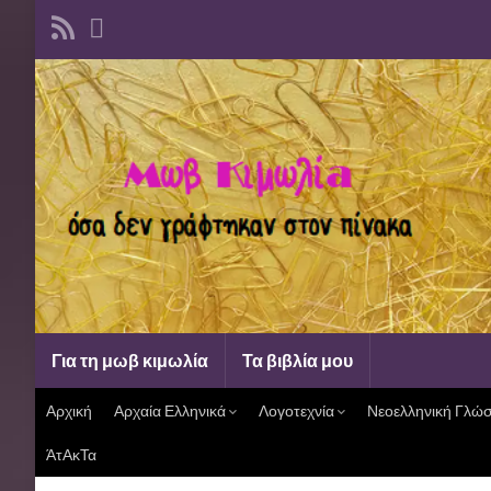
Για τη μωβ κιμωλία
Τα βιβλία μου
Αρχική
Αρχαία Ελληνικά
Λογοτεχνία
Νεοελληνική Γλώ
ΆτΑκΤα